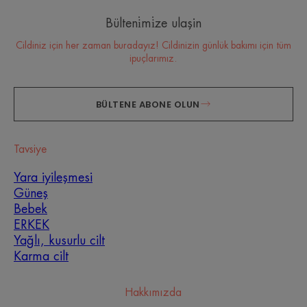
Bülteni̇mi̇ze ulaşin
Cildiniz için her zaman buradayız! Cildinizin günlük bakımı için tüm
ipuçlarımız.
BÜLTENE ABONE OLUN
Tavsiye
Yara iyileşmesi
Güneş
Bebek
ERKEK
Hangi cilt bakım rutinini
Yağlı, kusurlu cilt
benimsemelisiniz?
Karma cilt
Uzmanlarımızın yardımıyla gerçekten ihtiyacı olanı
Hakkımızda
belirleyin ve size en uygun cilt bakım rutinini