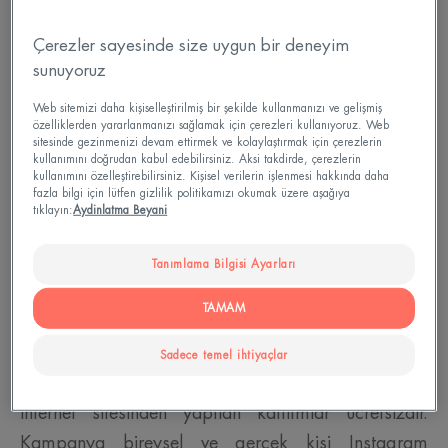
www.instagram.com/eauthermaleaveneturkiye
Çerezler sayesinde size uygun bir deneyim
hesabında paylaşılan kampanya postunun altında
sunuyoruz
bulunan formdaki ad-soyad, doğum tarihi, mail
Web sitemizi daha kişiselleştirilmiş bir şekilde kullanmanızı ve gelişmiş
adresi, instagram hesabı kullanıcı adı bilgilerini
özelliklerden yararlanmanızı sağlamak için çerezleri kullanıyoruz. Web
dolduranlara 1 çekiliş hakkı verilecektir. Talihliler
sitesinde gezinmenizi devam ettirmek ve kolaylaştırmak için çerezlerin
kullanımını doğrudan kabul edebilirsiniz. Aksi takdirde, çerezlerin
belli olduktan sonra direkt mesaj bölümünden
kullanımını özelleştirebilirsiniz. Kişisel verilerin işlenmesi hakkında daha
fazla bilgi için lütfen gizlilik politikamızı okumak üzere aşağıya
kendilerine ulaşılarak adres ve iletişim detayı
tıklayın:
Aydinlatma Beyani
alınacaktır. Çekiliş sonucunda kazanan 250 kişiye
Avène Termal Su 150 ml verilecektir. Kazanan
Tanımlama Bilgisi Ayarları
talihliler 27.11.2023 tarihinde
TAMAM
www.instagram.com/eauthermaleaveneturkiye
sitesinde duyurulacaktır. Kampanyaya
Sadece temel ihtiyaçlar
www.instagram.com/eauthermaleaveneturkiye
internet sitesinden yapılan katılımlar ücretsizdir.
Kampanya bireysel ve gerçek kişi Instagram