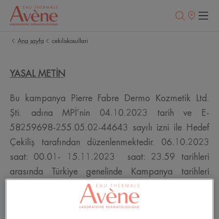
Satış
noktaları
Ana sayfa
cekiliskosullari
YASAL METİN
Bu kampanya Pierre Fabre Dermo Kozmetik Ltd.
Şti. adına MPİ’nin 04.10.2023 tarih ve E-
58259698-255.05.02-44643 sayılı izni ile Hedef
Çekiliş tarafından düzenlenmektedir. 06.10.2023
saat: 00.01- 15.11.2023
saat: 23.59 tarihleri
arasında Türkiye genelinde Kampanya tarihleri
arasında Türkiye genelinde Instagram uygulamasına
kullanıcı adı ve şifresiyle giriş yaparak PİERRE
FABRE DERMO KOZMETİK LTD.ŞTİ ait olan