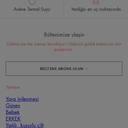
Avène Termal Suyu
Yeniliğin en uç noktasında
Bülteni̇mi̇ze ulaşin
Cildiniz için her zaman buradayız! Cildinizin günlük bakımı için tüm
ipuçlarımız.
BÜLTENE ABONE OLUN
Tavsiye
Yara iyileşmesi
Güneş
Bebek
ERKEK
Yağlı, kusurlu cilt