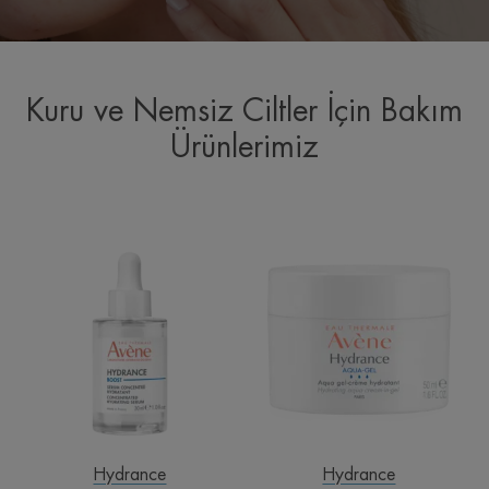
Kuru ve Nemsiz Ciltler İçin Bakım
Ürünlerimiz
Hydrance
Aqua
Boost
Gel
Konsantre
Nem
Nemlendirici
İhtiyacı
Serum
olan
Tüm
Ciltler
için
Jel
Hydrance
Hydrance