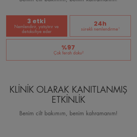
3 etki
24h
Nemlendirir, yatıştırır ve
sürekli nemlendirme¹
detoksifiye eder
%97
Çok ferah doku²
KLİNİK OLARAK KANITLANMIŞ
ETKİNLİK
Benim cilt bakımım, benim kahramanım!