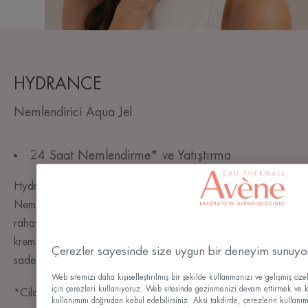
HYDRANCE
Nemlendirici Aqua Jel
24 Saat Nemlendirme* ve Yatıştırma
Hydrance Aqua Gel Nem İhtiyacı olan Tüm Ciltler için Jel,
Neme ihtiyaç duyan tüm hassas cilt tipleri için; kuruluk,
rahatsızlık hissini gidermeye yardımcı olur. Hem nemlendirici
krem hem de maske görevi gördüğünden cilt bakım rutinlerini
Çerezler sayesinde size uygun bir deneyim sunuyo
sadeleştirerek kullanım pratikliği sağlar.
Web sitemizi daha kişiselleştirilmiş bir şekilde kullanmanızı ve gelişmiş öz
için çerezleri kullanıyoruz. Web sitesinde gezinmenizi devam ettirmek ve k
*Cildin üst katmanlarını nemlendirir, Pierre Fabre Klinik Veriler
kullanımını doğrudan kabul edebilirsiniz. Aksi takdirde, çerezlerin kullanımını