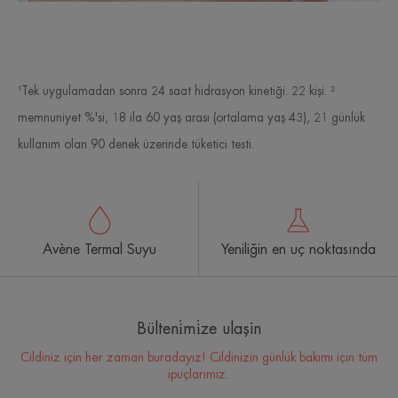
¹Tek uygulamadan sonra 24 saat hidrasyon kinetiği. 22 kişi. ²
memnuniyet %'si, 18 ila 60 yaş arası (ortalama yaş 43), 21 günlük
kullanım olan 90 denek üzerinde tüketici testi.
Avène Termal Suyu
Yeniliğin en uç noktasında
Bülteni̇mi̇ze ulaşin
Cildiniz için her zaman buradayız! Cildinizin günlük bakımı için tüm
ipuçlarımız.