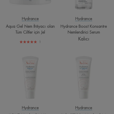
Ciltler
için
Jel
Hydrance
Hydrance
Aqua Gel Nem İhtiyacı olan
Hydrance Boost Konsantre
Tüm Ciltler için Jel
Nemlendirici Serum
Kalıcı
1
LIGHT
Light
Nemlendirici
SFP30+
Krem
Nemlendirici
Krem
Hydrance
Hydrance