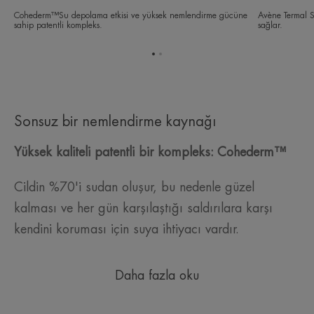
Cohederm™Su depolama etkisi ve yüksek nemlendirme gücüne
Avène Termal Su
sahip patentli kompleks.
sağlar.
Öğe
Öğe
1'ye
2'ye
git
git
Sonsuz bir nemlendirme kaynağı
Yüksek kaliteli patentli bir kompleks: Cohederm™
Cildin %70'i sudan oluşur, bu nedenle güzel
kalması ve her gün karşılaştığı saldırılara karşı
kendini koruması için suya ihtiyacı vardır.
Daha fazla oku