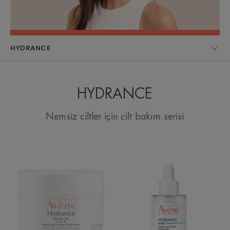
HYDRANCE
HYDRANCE
Nemsiz ciltler için cilt bakım serisi
Aqua
Hydrance
Gel
Boost
Nem
Konsantre
İhtiyacı
Nemlendirici
olan
Serum
Tüm