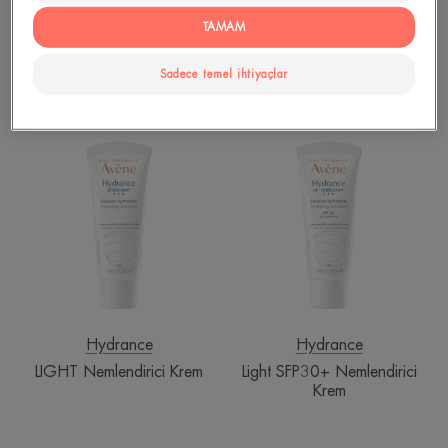
Hydrance
Hydrance
TAMAM
Hydrance Boost Konsantre
Aqua Gel Nem İhtiyacı olan
Nemlendirici Serum
Tüm Ciltler için Jel
Kalıcı
Sadece temel ihtiyaçlar
1
LIGHT
Light
Nemlendirici
SFP30+
Krem
Nemlendirici
Krem
Hydrance
Hydrance
LIGHT Nemlendirici Krem
Light SFP30+ Nemlendirici
Krem
Rich