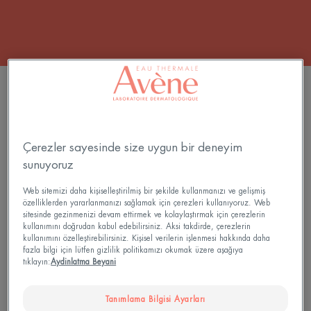
ÜRÜNLERI FILTRELE
6 sonuçlar "Kuru ciltler için cilt bakımı"
Çerezler sayesinde size uygun bir deneyim
sunuyoruz
Hydrance
Aqua
Boost
Gel
Web sitemizi daha kişiselleştirilmiş bir şekilde kullanmanızı ve gelişmiş
Konsantre
Nem
özelliklerden yararlanmanızı sağlamak için çerezleri kullanıyoruz. Web
sitesinde gezinmenizi devam ettirmek ve kolaylaştırmak için çerezlerin
Nemlendirici
İhtiyacı
kullanımını doğrudan kabul edebilirsiniz. Aksi takdirde, çerezlerin
Serum
olan
kullanımını özelleştirebilirsiniz. Kişisel verilerin işlenmesi hakkında daha
Tüm
fazla bilgi için lütfen gizlilik politikamızı okumak üzere aşağıya
tıklayın:
Aydinlatma Beyani
Ciltler
için
Jel
Tanımlama Bilgisi Ayarları