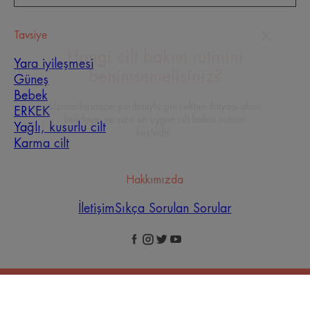
Tavsiye
Yara iyileşmesi
Güneş
Hangi cilt bakım rutinini
Bebek
benimsemelisiniz?
ERKEK
Yağlı, kusurlu cilt
Uzmanlarımızın yardımıyla gerçekten ihtiyacı olanı
Karma cilt
belirleyin ve size en uygun cilt bakım rutinini
keşfedin.
Hakkımızda
CILDIM IÇIN TEŞHISIM
İletişim
Sıkça Sorulan Sorular
Yasal uyarılar
Gizlilik Politikası
Tanımlama Bilgisi Ayarları
© 2026 Eau Thermale Avène