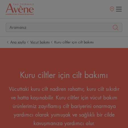
Satış
noktaları
Ana sayfa
Vücut bakımı
Kuru ciltler için cilt bakımı
Kuru ciltler için cilt bakımı
Vücuttaki kuru cilt nadiren rahattır, kuru cilt sıkıdır
ve hatta kaşınabilir. Kuru ciltler için vücut bakım
ürünlerimiz zayıflamış cilt bariyerini onarmaya
yardımcı olarak yumuşak ve sağlıklı bir cilde
kavuşmanıza yardımcı olur.