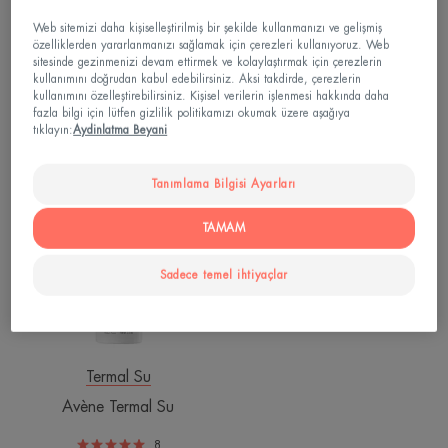
Web sitemizi daha kişiselleştirilmiş bir şekilde kullanmanızı ve gelişmiş
özelliklerden yararlanmanızı sağlamak için çerezleri kullanıyoruz. Web
Termal Su
Termal Su
sitesinde gezinmenizi devam ettirmek ve kolaylaştırmak için çerezlerin
Avène Termal Su
Avène Termal Su
kullanımını doğrudan kabul edebilirsiniz. Aksi takdirde, çerezlerin
kullanımını özelleştirebilirsiniz. Kişisel verilerin işlenmesi hakkında daha
fazla bilgi için lütfen gizlilik politikamızı okumak üzere aşağıya
8
8
tıklayın:
Aydinlatma Beyani
Avène
Tanımlama Bilgisi Ayarları
Termal
Su
TAMAM
Sadece temel ihtiyaçlar
Termal Su
Avène Termal Su
8