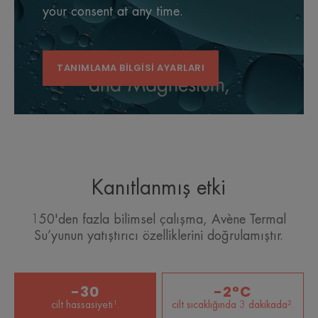
your consent at any time.
TANIMLAMA BILGISI AYARLARI
Kanıtlanmış etki
150'den fazla bilimsel çalışma, Avène Termal
Su’yunun yatıştırıcı özelliklerini doğrulamıştır.
-30
-2°C
cilt hassasiyeti¹.
cilt sıcaklığında 3 dakikada².