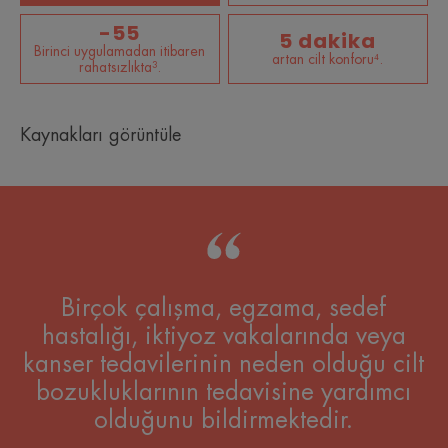
-55
5 dakika
Birinci uygulamadan itibaren
artan cilt konforu⁴.
rahatsızlıkta³.
Kaynakları görüntüle
Birçok çalışma, egzama, sedef
hastalığı, iktiyoz vakalarında veya
kanser tedavilerinin neden olduğu cilt
bozukluklarının tedavisine yardımcı
olduğunu bildirmektedir.