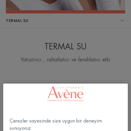
TERMAL SU
TERMAL SU
Yatıştırıcı , rahatlatıcı ve ferahlatıcı etki
Avène
Avène
Termal
Termal
Su
Su
Çerezler sayesinde size uygun bir deneyim
sunuyoruz