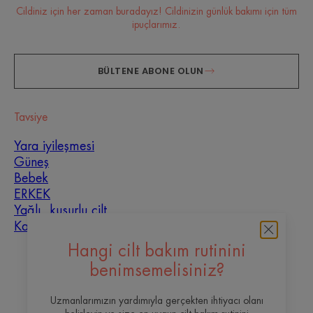
Cildiniz için her zaman buradayız! Cildinizin günlük bakımı için tüm
ipuçlarımız.
BÜLTENE ABONE OLUN
Tavsiye
Yara iyileşmesi
Güneş
Bebek
ERKEK
Yağlı, kusurlu cilt
Karma cilt
Hangi cilt bakım rutinini
Hakkımızda
benimsemelisiniz?
İletişim
Sıkça Sorulan Sorular
Uzmanlarımızın yardımıyla gerçekten ihtiyacı olanı