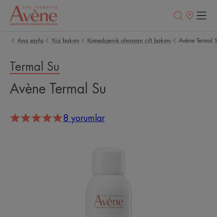
Satış
noktaları
Ana sayfa
Yüz bakımı
Komedojenik olmayan cilt bakımı
Avène Termal 
Termal Su
Avène Termal Su
8 yorumlar