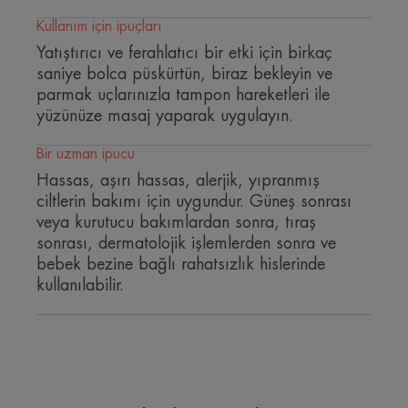
• Cildin sağlıklı kalması için ciltteki rahatsızlık
Kullanım için ipuçları
hissini ve hassasiyeti azaltır.
Yatıştırıcı ve ferahlatıcı bir etki için birkaç
saniye bolca püskürtün, biraz bekleyin ve
parmak uçlarınızla tampon hareketleri ile
yüzünüze masaj yaparak uygulayın.
Bir uzman ipucu
Hassas, aşırı hassas, alerjik, yıpranmış
ciltlerin bakımı için uygundur. Güneş sonrası
veya kurutucu bakımlardan sonra, tıraş
sonrası, dermatolojik işlemlerden sonra ve
bebek bezine bağlı rahatsızlık hislerinde
kullanılabilir.