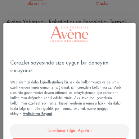
etki sonrası
Maske
Avène Yatıştırıcı, Rahatlatıcı ve Ferahlatıcı Termal
Su, cildinizi rahatlatır, yatıştırır, ferahlatır ve tazeler.
Yatıştırıcı, rahatlatıcı, ferahlatıcı etki.
Çerezler sayesinde size uygun bir deneyim
Aerosol
Aerosol
50ml
Aerosol
150ml
Aerosol
300ml
sunuyoruz
Web sitemizi daha kişiselleştirilmiş bir şekilde kullanmanızı ve gelişmiş
Kullanabilir
özelliklerden yararlanmanızı sağlamak için çerezleri kullanıyoruz. Web
sitesinde gezinmenizi devam ettirmek ve kolaylaştırmak için çerezlerin
Aile - Translate not found
kullanımını doğrudan kabul edebilirsiniz. Aksi takdirde, çerezlerin
kullanımını özelleştirebilirsiniz. Kişisel verilerin işlenmesi hakkında daha
fazla bilgi için lütfen gizlilik politikamızı okumak üzere aşağıya
tıklayın:
Aydinlatma Beyani
Yaş
Yıldan 0 ay
Tanımlama Bilgisi Ayarları