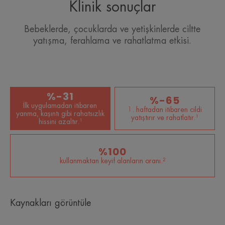
Klinik sonuçlar
Bebeklerde, çocuklarda ve yetişkinlerde ciltte
yatışma, ferahlama ve rahatlatma etkisi.
%-31
%-65
İlk uygulamadan itibaren
1. haftadan itibaren cildi
yanma, kaşıntı gibi rahatsızlık
yatıştırır ve rahatlatır.¹
hissini azaltır.¹
%100
kullanmaktan keyif alanların oranı.²
Kaynakları görüntüle