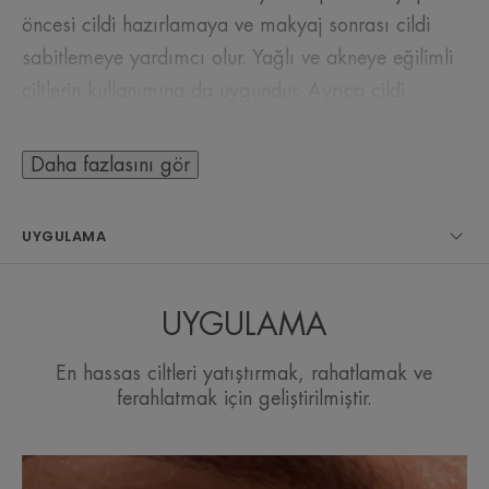
öncesi cildi hazırlamaya ve makyaj sonrası cildi
sabitlemeye yardımcı olur. Yağlı ve akneye eğilimli
ciltlerin kullanımına da uygundur. Ayrıca cildi
kurutmadan serinlettiği ve rahatlattığı için, sıcak
havalarda cildi ferahlatmak için kullanılabilir. Güneş
Daha fazlasını gör
sonrası, kurutucu bakımlardan sonra, tıraş sonrası,
epilasyondan sonra, bebek bezi bölgesinde
UYGULAMA
kullanıma uygundur.
Cilt temizliğini tamamlamak, makyajı sabitlemek,
yaz mevsiminde ferahlamak, seyahat sırasında
UYGULAMA
ferahlamak için kullanıma uygundur.
En hassas ciltleri yatıştırmak, rahatlamak ve
ferahlatmak için geliştirilmiştir.
UZMANIMIZDAN BIRKAÇ SÖZ