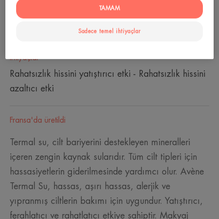
TAMAM
Cilt Tipi
Tüm cilt tipleri
Sadece temel ihtiyaçlar
İhtiyaçlar
Rahatsızlık hissini yatıştırıcı etki - Rahatsızlık hissini
azaltıcı etki
Fransa'da üretildi
Termal su, cilt bariyerini destekleyen mineralleri
içeren zengin kaynak sularıdır. Tüm cilt tipleri için
hassasiyetlerin giderilmesinde yardımcı olur. Avène
Termal Su, hassas, aşırı hassas, alerjik ve
yıpranmış ciltlerin bakımı için uygundur. Yatıştırıcı,
ferahlatıcı ve rahatlatıcı etkiye sahiptir. Makyaj