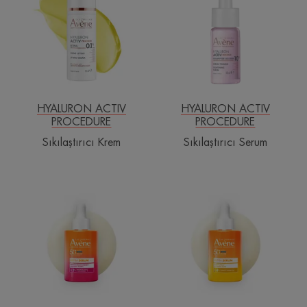
HYALURON ACTIV
HYALURON ACTIV
PROCEDURE
PROCEDURE
Sıkılaştırıcı Krem
Sıkılaştırıcı Serum
Ultra
Ultra
Serum
Serum
SPF
SPF
50+
50+
Dolgunlaştırıcı
Aydınlatıcı
Etkili
Etkili
UVA,UVB
UVA,UVB
ve
ve
Mavi
Mavi