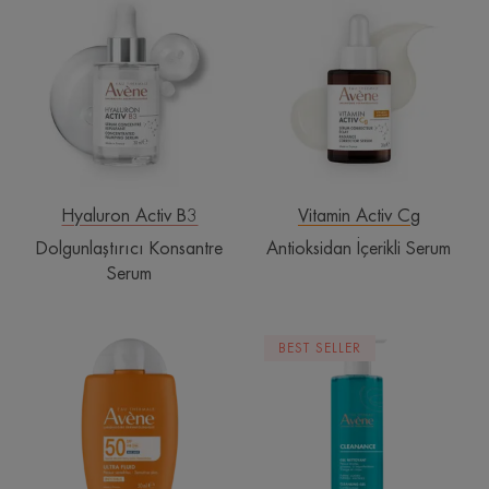
Konsantre
İçerikli
Serum
Serum
Hyaluron Activ B3
Vitamin Activ Cg
Dolgunlaştırıcı Konsantre
Antioksidan İçerikli Serum
Serum
Ultra
Temizleme
BEST SELLER
Fluid
Jeli
Invisible
SPF50
Normal
ve
Karma