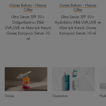
Işık
Işık
Güneş Bakımı - Hassas
Güneş Bakımı - Hassas
Ciltler
Ciltler
Karşıtı
Karşıtı
Güneş
Güneş
Ultra Serum SPF 50+
Ultra Serum SPF 50+
Koruyucu
Koruyucu
Dolgunlaştırıcı Etkili
Aydınlatıcı Etkili UVA,UVB ve
Serum
Serum
UVA,UVB ve Mavi Işık Karşıtı
Mavi Işık Karşıtı Güneş
30
30
Güneş Koruyucu Serum 30
Koruyucu Serum 30 ml
ml
ml
ml
Güneş
Cleanance
Product
ranges
slider
Cleanance
Güneş
Hyal