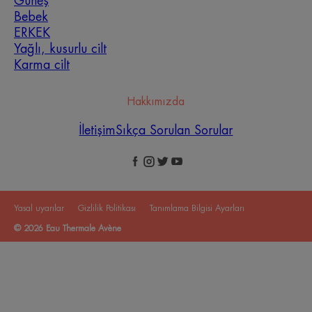
Güneş
Bebek
ERKEK
Yağlı, kusurlu cilt
Karma cilt
Hakkımızda
İletişim
Sıkça Sorulan Sorular
Yasal uyarılar
Gizlilik Politikası
Tanımlama Bilgisi Ayarları
© 2026 Eau Thermale Avène