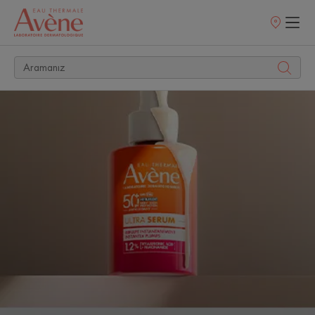
Satış
noktaları
KEŞFET