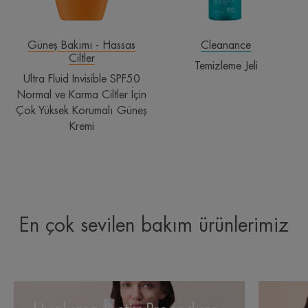
Ciltler
İçin
Çok
Güneş Bakımı - Hassas
Cleanance
Ciltler
Yüksek
Temizleme Jeli
Korumalı
Ultra Fluid Invisible SPF50
Güneş
Normal ve Karma Ciltler İçin
Kremi
Çok Yüksek Korumalı Güneş
Kremi
En çok sevilen bakım ürünlerimiz
Hyaluron
Hyaluron
Activ
Activ