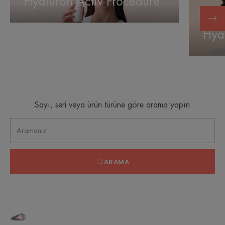
Hyaluron Activ Procedure
Procedure
B3
Hya
Sayı, seri veya ürün türüne göre arama yapın
ARAMA