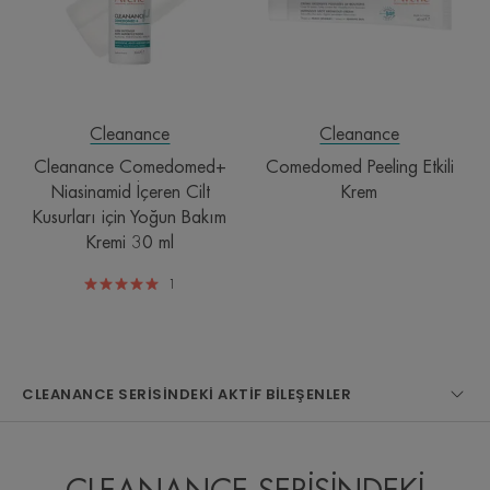
Cilt
Kusurları
için
Yoğun
Bakım
Kremi
Cleanance
Cleanance
30
Cleanance Comedomed+
Comedomed Peeling Etkili
ml
Niasinamid İçeren Cilt
Krem
Kusurları için Yoğun Bakım
Kremi 30 ml
1
CLEANANCE SERİSİNDEKİ AKTİF BİLEŞENLER