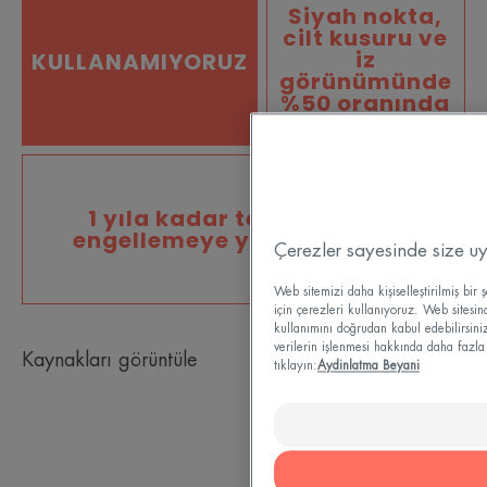
Siyah nokta,
cilt kusuru ve
iz
KULLANAMIYORUZ
görünümünde
%50 oranında
azalma²
1 yıla kadar tekrarlamayı
engellemeye yardımcı olur³
Çerezler sayesinde size u
Web sitemizi daha kişiselleştirilmiş bi
için çerezleri kullanıyoruz. Web sitesi
kullanımını doğrudan kabul edebilirsiniz.
verilerin işlenmesi hakkında daha fazla 
Kaynakları görüntüle
tıklayın:
Aydinlatma Beyani