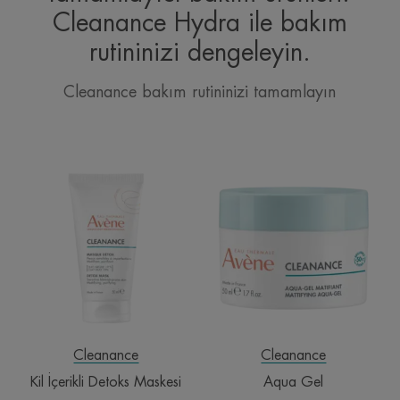
Cleanance Hydra ile bakım
rutininizi dengeleyin.
Cleanance bakım rutininizi tamamlayın
Kil
Aqua
İçerikli
Gel
Detoks
Maskesi
Cleanance
Cleanance
Kil İçerikli Detoks Maskesi
Aqua Gel