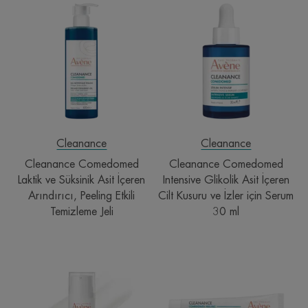
Cleanance
Cleanance
Comedomed
Comedomed
Laktik
Intensive
ve
Glikolik
Süksinik
Asit
Asit
İçeren
İçeren
Cilt
Arındırıcı,
Kusuru
Peeling
ve
Etkili
İzler
Cleanance
Cleanance
Temizleme
için
Cleanance Comedomed
Cleanance Comedomed
Jeli
Serum
Laktik ve Süksinik Asit İçeren
Intensive Glikolik Asit İçeren
30
Arındırıcı, Peeling Etkili
Cilt Kusuru ve İzler için Serum
ml
Temizleme Jeli
30 ml
Cleanance
Comedomed
Comedomed+
Peeling
Niasinamid
Etkili
İçeren
Krem