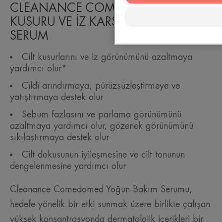
CLEANANCE COMEDOMED CİLT
KUSURU VE İZ KARŞITI KONSANTRE
SERUM
Cilt kusurlarını ve iz görünümünü azaltmaya
yardımcı olur*
Cildi arındırmaya, pürüzsüzleştirmeye ve
yatıştırmaya destek olur
Sebum fazlasını ve parlama görünümünü
azaltmaya yardımcı olur, gözenek görünümünü
sıkılaştırmaya destek olur
Cilt dokusunun iyileşmesine ve cilt tonunun
dengelenmesine yardımcı olur
Cleanance Comedomed Yoğun Bakım Serumu,
hedefe yönelik bir etki sunmak üzere birlikte çalışan
yüksek konsantrasyonda dermatolojik içerikleri bir