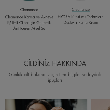
Asit
İçeren
Cleanance
Cleanance
Misel
HYDRA Kurutucu Tedavilere
Cleanance Karma ve Akneye
Su
Destek Yıkama Kremi
Eğilimli Ciltler için Glutamik
Asit İçeren Misel Su
CİLDİNİZ HAKKINDA
Günlük cilt bakımınız için tüm bilgiler ve faydalı
ipuçları
Keşfedin
Keşfedin
Akneye
Akne: