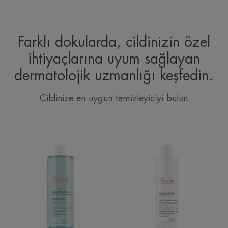
Farklı dokularda, cildinizin özel
ihtiyaçlarına uyum sağlayan
dermatolojik uzmanlığı keşfedin.
Cildinize en uygun temizleyiciyi bulun
Cleanance
HYDRA
Karma
Kurutucu
ve
Tedavilere
Akneye
Destek
Eğilimli
Yıkama
Ciltler
Kremi
için
Glutamik