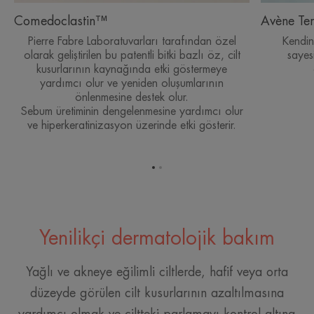
Comedoclastin™
Avène Te
Pierre Fabre Laboratuvarları tarafından özel
Kendin
olarak geliştirilen bu patentli bitki bazlı öz, cilt
sayes
kusurlarının kaynağında etki göstermeye
yardımcı olur ve yeniden oluşumlarının
önlenmesine destek olur.
Sebum üretiminin dengelenmesine yardımcı olur
ve hiperkeratinizasyon üzerinde etki gösterir.
Öğe
Öğe
1'ye
2'ye
git
git
Yenilikçi dermatolojik bakım
Yağlı ve akneye eğilimli ciltlerde, hafif veya orta
düzeyde görülen cilt kusurlarının azaltılmasına
yardımcı olmak ve ciltteki parlamayı kontrol altına