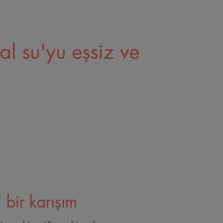
al su'yu eşsiz ve
i bir karışım