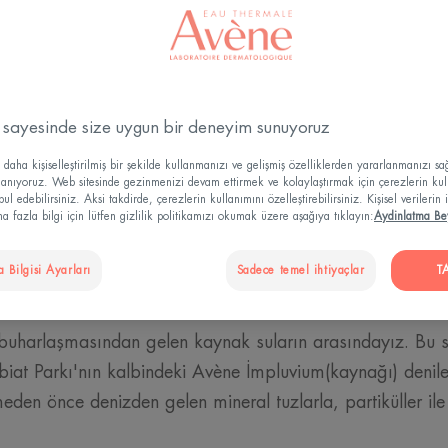
e Termal Suyun köklerine 
uzanan faydaları
 sayesinde size uygun bir deneyim sunuyoruz
daha kişiselleştirilmiş bir şekilde kullanmanızı ve gelişmiş özelliklerden yararlanmanızı s
nin nedenlerini anlamak amacıyla 
llanıyoruz. Web sitesinde gezinmenizi devam ettirmek ve kolaylaştırmak için çerezlerin kul
l edebilirsiniz. Aksi takdirde, çerezlerin kullanımını özelleştirebilirsiniz. Kişisel verilerin 
rogramı başlatıldı. Bilim adamlar
 fazla bilgi için lütfen gizlilik politikamızı okumak üzere aşağıya tıklayın:
Aydinlatma Be
nine geri dönerek etkili olmasını
 Bilgisi Ayarları
Sadece temel ihtiyaçlar
T
 araştırmaya başladılar.
 buharlaşmasından gelen kaynak suların arasındayız. Bu s
iat Parkı'nın kalbindeki Avène İmpluvium(kaynağı) denil
eden önce denizden gelen mineral tuzlarla, partiküller ile 