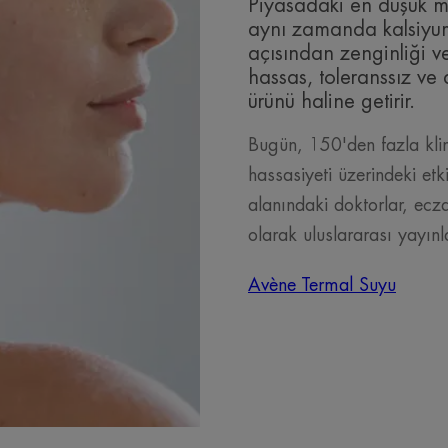
Piyasadaki en düşük m
aynı zamanda kalsiyu
açısından zenginliği ve
hassas, toleranssız ve al
ürünü haline getirir.
Bugün, 150'den fazla klin
hassasiyeti üzerindeki etk
alanındaki doktorlar, ecza
olarak uluslararası yayın
Avène Termal Suyu