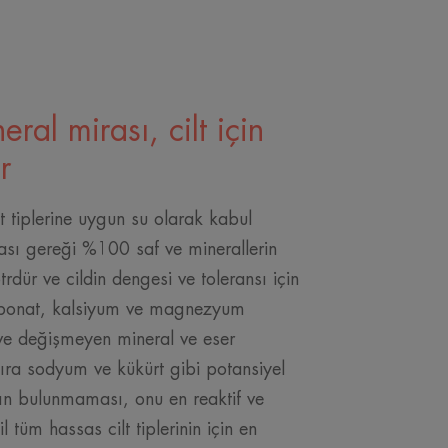
eral mirası, cilt için
r
t tiplerine uygun su olarak kabul
ası gereği %100 saf ve minerallerin
rdür ve cildin dengesi ve toleransı için
arbonat, kalsiyum ve magnezyum
 ve değişmeyen mineral ve eser
sıra sodyum ve kükürt gibi potansiyel
arın bulunmaması, onu en reaktif ve
il tüm hassas cilt tiplerinin için en