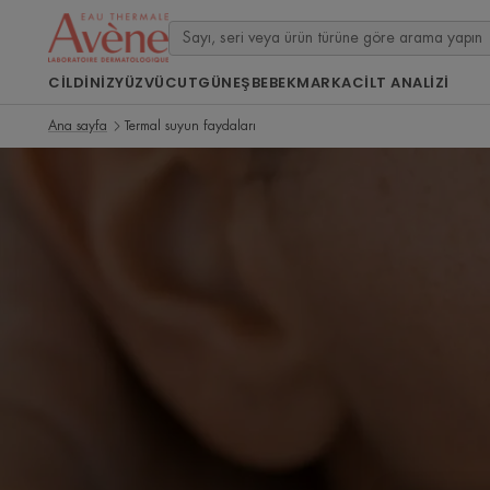
CILDINIZ
YÜZ
VÜCUT
GÜNEŞ
BEBEK
MARKA
CİLT ANALİZİ
Ana sayfa
Termal suyun faydaları