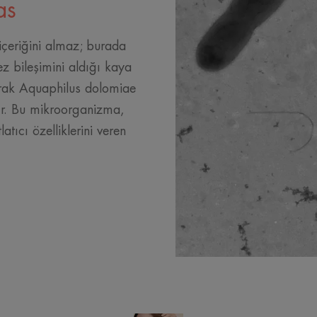
as
çeriğini almaz; burada
z bileşimini aldığı kaya
arak Aquaphilus dolomiae
şır. Bu mikroorganizma,
atıcı özelliklerini veren