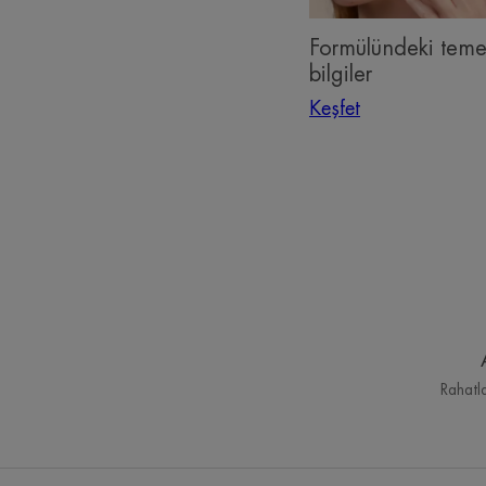
Formülündeki teme
bilgiler
Keşfet
Rahatlam