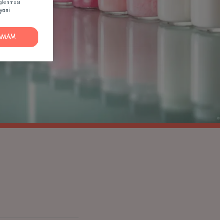
işlenmesi
yani
AMAM