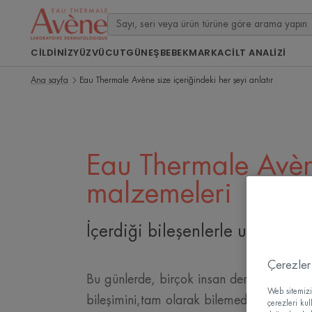
CILDINIZ
YÜZ
VÜCUT
GÜNEŞ
BEBEK
MARKA
CİLT ANALİZİ
Ana sayfa
Eau Thermale Avène size içeriğindeki her şeyi anlatır
Eau Thermale Avè
malzemeleri
İçerdiği bileşenlerle uyum için
Çerezler
Bu günlerde, birçok insan dermokozmetik
Web sitemizi 
bileşimini,tam olarak bilemediği için bu ü
çerezleri ku