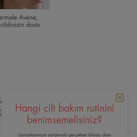
ermale Avène,
cildinizin dostu
sında
Hangi cilt bakım rutinini
mı için özel
k
benimsemelisiniz?
Uzmanlarımızın yardımıyla gerçekten ihtiyacı olanı