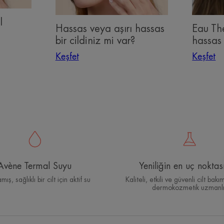
mi
l
var?
Hassas veya aşırı hassas
Eau Th
bir cildiniz mi var?
hassas 
Keşfet
Keşfet
Avène Termal Suyu
Yeniliğin en uç nokta
ış, sağlıklı bir cilt için aktif su
Kaliteli, etkili ve güvenli cilt bakı
dermokozmetik uzmanlı