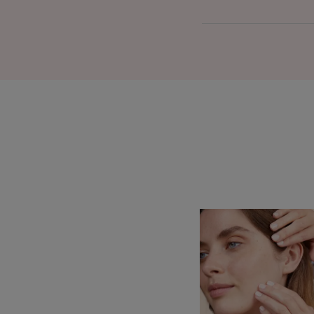
Keşfet
Formülündeki
temel
bilgiler