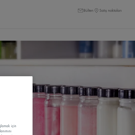
Bülten
Satış noktaları
ağlamak için
lanımını