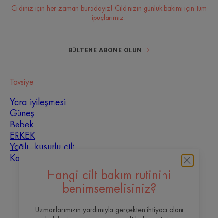
Cildiniz için her zaman buradayız! Cildinizin günlük bakımı için tüm
ipuçlarımız.
BÜLTENE ABONE OLUN
Tavsiye
Yara iyileşmesi
Güneş
Bebek
ERKEK
Yağlı, kusurlu cilt
Karma cilt
Hangi cilt bakım rutinini
Hakkımızda
benimsemelisiniz?
İletişim
Sıkça Sorulan Sorular
Uzmanlarımızın yardımıyla gerçekten ihtiyacı olanı