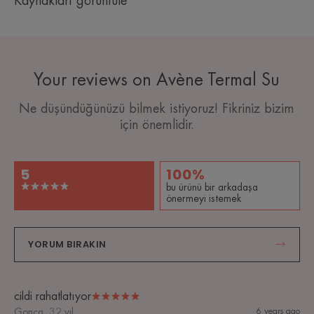
Kaynakları görüntüle
Your reviews on Avène Termal Su
Ne düşündüğünüzü bilmek istiyoruz! Fikriniz bizim
için önemlidir.
5
100%
bu ürünü bir arkadaşa
önermeyi istemek
YORUM BIRAKIN
cildi rahatlatıyor
Gonca, 32 yıl
6 years ago