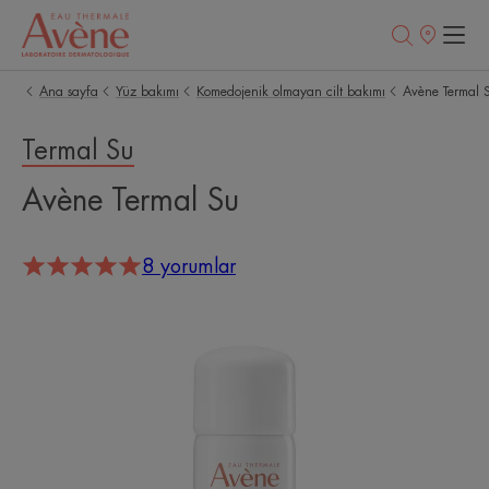
Satış
noktaları
Ana sayfa
Yüz bakımı
Komedojenik olmayan cilt bakımı
Avène Termal 
Termal Su
Avène Termal Su
8 yorumlar