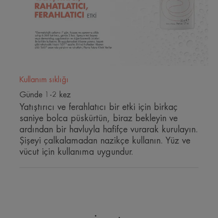
Hassas cilt bakımı için uygundur.
Faydalar
Kullanım sıklığı
• İçeriğindeki Kalsiyum/Magnezyum dengesi ile
Günde 1-2 kez
cildi korur, yatıştırır ve RAHATLATIR.
Yatıştırıcı ve ferahlatıcı bir etki için birkaç
•Dermatolojik işlemlerden sonra ciltteki kızarıklığı
saniye bolca püskürtün, biraz bekleyin ve
YATIŞTIRIR ve FERAHLATIR.
ardından bir havluyla hafifçe vurarak kurulayın.
• Cildin sağlıklı kalması için ciltteki rahatsızlık
Şişeyi çalkalamadan nazikçe kullanın. Yüz ve
hissini ve hassasiyeti azaltır.
vücut için kullanıma uygundur.