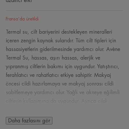
azaltıcı etki
Fransa'da üretildi
Termal su, cilt bariyerini destekleyen mineralleri
içeren zengin kaynak sularıdır. Tüm cilt tipleri için
hassasiyetlerin giderilmesinde yardımcı olur. Avène
Termal Su, hassas, aşırı hassas, alerjik ve
yıpranmış ciltlerin bakımı için uygundur. Yatıştırıcı,
ferahlatıcı ve rahatlatıcı etkiye sahiptir. Makyaj
öncesi cildi hazırlamaya ve makyaj sonrası cildi
sabitlemeye yardımcı olur. Yağlı ve akneye eğilimli
ciltlerin kullanımına da uygundur. Ayrıca cildi
kurutmadan serinlettiği ve rahatlattığı için, sıcak
havalarda cildi ferahlatmak için kullanılabilir. Güneş
Daha fazlasını gör
sonrası, kurutucu bakımlardan sonra, tıraş sonrası,