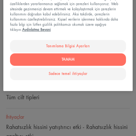
özelliklerden yararlanmanızı sağlamak için çerezleri kullanıyoruz. Web
Aerosol
Aerosol
50ml
Aerosol
150ml
Aerosol
300ml
sitesinde gezinmenizi devam ettirmek ve kolaylaştırmak için çerezlerin
kullanımını doğrudan kabul edebilirsiniz. Aksi takdirde, çerezlerin
kullanımını özelleştirebilirsiniz. Kişisel verilerin işlenmesi hakkında daha
fazla bilgi için lütfen gizlilik politikamızı okumak üzere aşağıya
Kullanabilir
tıklayın:
Aydinlatma Beyani
Aile - Translate not found
Tanımlama Bilgisi Ayarları
Yaş
TAMAM
Yıldan 0 ay
Sadece temel ihtiyaçlar
Cilt Tipi
Tüm cilt tipleri
İhtiyaçlar
Rahatsızlık hissini yatıştırıcı etki - Rahatsızlık hissini