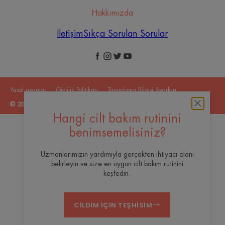
Hakkımızda
İletişim
Sıkça Sorulan Sorular
Yasal uyarılar
Gizlilik Politikası
Tanımlama Bilgisi Ayarları
© 2026 Eau Thermale Avène
Hangi cilt bakım rutinini
benimsemelisiniz?
Uzmanlarımızın yardımıyla gerçekten ihtiyacı olanı
belirleyin ve size en uygun cilt bakım rutinini
keşfedin.
CILDIM IÇIN TEŞHISIM