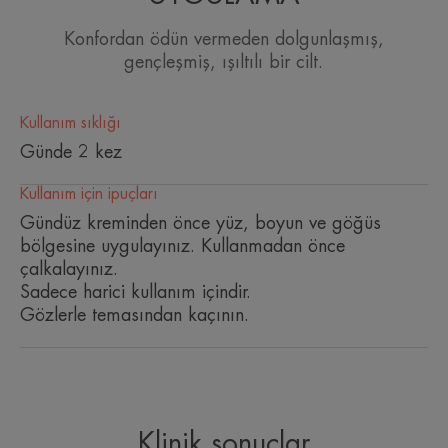
• Glikoleol: Ciltteki temel lipid öncüsü ile, cildi
Konfordan ödün vermeden dolgunlaşmış,
yoğun bir şekilde besler.
gençleşmiş, ışıltılı bir cilt.
DermAbsolu Sıklık ve Yoğunluk Kaybı Yaşayan
Ciltler için Serum, cildin yeniden sıkılaşmasını ve cilt
Kullanım sıklığı
tonun yeniden düzenlenmesini sağlar. Yüz ovalinin
Günde 2 kez
gözle görülür bir şekilde yeniden şekillenmesine
Kullanım için ipuçları
yardımcı olur. Cildi yatıştırır ve rahatlatır. Cilde
Gündüz kreminden önce yüz, boyun ve göğüs
ışıltılı ve canlı bir görünüm kazandırır.
bölgesine uygulayınız. Kullanmadan önce
çalkalayınız.
Sadece harici kullanım içindir.
Gözlerle temasından kaçının.
UZMANIMIZDAN BIRKAÇ SÖZ
Klinik sonuçlar