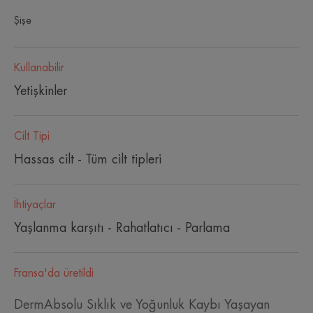
Şişe
Kullanabilir
Yetişkinler
Cilt Tipi
Hassas cilt - Tüm cilt tipleri
İhtiyaçlar
Yaşlanma karşıtı - Rahatlatıcı - Parlama
Fransa'da üretildi
DermAbsolu Sıklık ve Yoğunluk Kaybı Yaşayan