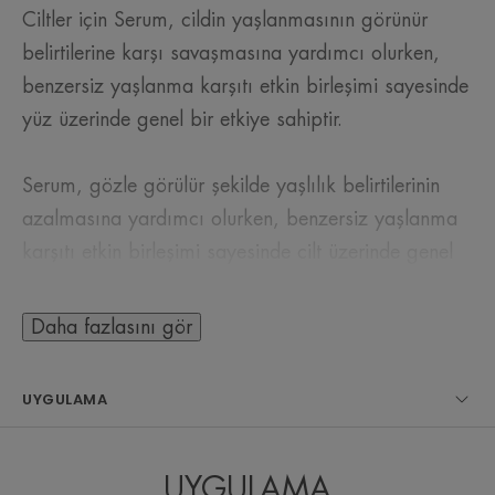
Ciltler için Serum, cildin yaşlanmasının görünür
belirtilerine karşı savaşmasına yardımcı olurken,
benzersiz yaşlanma karşıtı etkin birleşimi sayesinde
yüz üzerinde genel bir etkiye sahiptir.
Serum, gözle görülür şekilde yaşlılık belirtilerinin
azalmasına yardımcı olurken, benzersiz yaşlanma
karşıtı etkin birleşimi sayesinde cilt üzerinde genel
bir etkiye sahiptir:
• Vanilya Polifenolleri: Dolgunlaştırıcı Hyaluronik
Daha fazlasını gör
Asit ile, cildin doğal dengesine ve yoğunluğuna geri
kavuşmasına yardımcı olur.
UYGULAMA
• Sytenol™: Hücre yeniden yapılanması, hücreleri
güçlendirir ve yüz hacimlerinin desteklenmesine
yardımcı olur.
UYGULAMA