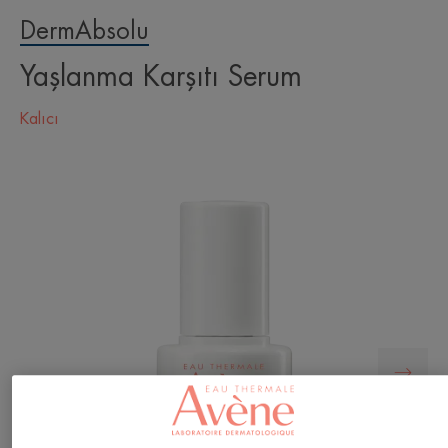
DermAbsolu
Yaşlanma Karşıtı Serum
Kalıcı