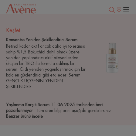
Satış
noktaları
Keşfet
Konsantre Yeniden Şekillendirici Serum.
Retinol kadar aktif ancak daha iyi toleransa
sahip %1,5 Bakuchiol dahil olmak üzere
yeniden yapılandırıcı aktif bileşenlerden
oluşan bir TRIO ile formüle edilmiş bir
serum. Cildi yeniden yoğunlaştırmak için bir
kolajen güçlendirici gibi etki eder. Serum
GENÇLİK ÜÇGENİNİ YENİDEN
ŞEKİLLENDİRİR.
Yaşlanma Karşıtı Serum 11.06.2025 tarihinden beri
pazarlanmıyor
. Tüm ürün bilgilerini aşağıda görebilirsiniz.
Benzer ürünü incele