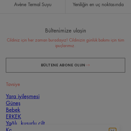
Avène Termal Suyu
Yeniliğin en uç noktasında
Bülteni̇mi̇ze ulaşin
Cildiniz için her zaman buradayız! Cildinizin günlük bakımı için tüm
ipuçlarımız.
BÜLTENE ABONE OLUN
Tavsiye
Yara iyileşmesi
Güneş
Bebek
ERKEK
Yağlı, kusurlu cilt
Karma cilt