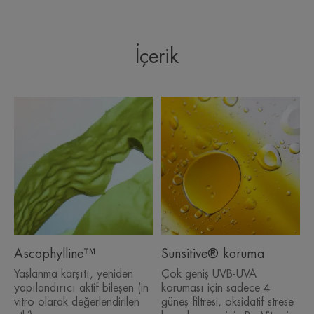
UZMANIMIZDAN BIRKAÇ SÖZ
İçerik
Yaşlanma karşıtı güneş koruyucu
kullanmak isteyen hassas ciltler
dahil olmak üzere tüp cilt tipleri
için kullanıma uygundur. Yalnızca
yetişkinler tarafından kullanılabilir.
Ascophylline™
Sunsitive® koruma
Yaşlanma karşıtı, yeniden
Çok geniş UVB-UVA
Faydalar
yapılandırıcı aktif bileşen (in
koruması için sadece 4
vitro olarak değerlendirilen
güneş filtresi, oksidatif strese
• Güneş ışınlarının zararlı etkilerine karşı savaşan