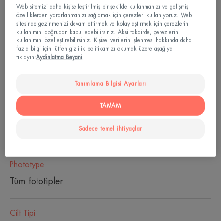
sağlar. Cildin aydınlık ve ışıltılı bir görünüm
Web sitemizi daha kişiselleştirilmiş bir şekilde kullanmanızı ve gelişmiş
kazanmasına yardımcı olur.
özelliklerden yararlanmanızı sağlamak için çerezleri kullanıyoruz. Web
sitesinde gezinmenizi devam ettirmek ve kolaylaştırmak için çerezlerin
kullanımını doğrudan kabul edebilirsiniz. Aksi takdirde, çerezlerin
Hassas ciltler için çok yüksek, renkli ve yaşlanma
kullanımını özelleştirebilirsiniz. Kişisel verilerin işlenmesi hakkında daha
fazla bilgi için lütfen gizlilik politikamızı okumak üzere aşağıya
karşıtı güneş koruması.
tıklayın:
Aydinlatma Beyani
Pompalı şişe
Pompalı
50ml
Tanımlama Bilgisi Ayarları
şişe
TAMAM
Kullanabilir
Sadece temel ihtiyaçlar
Yetişkinler
Phototype
Tüm fototipler
Cilt Tipi