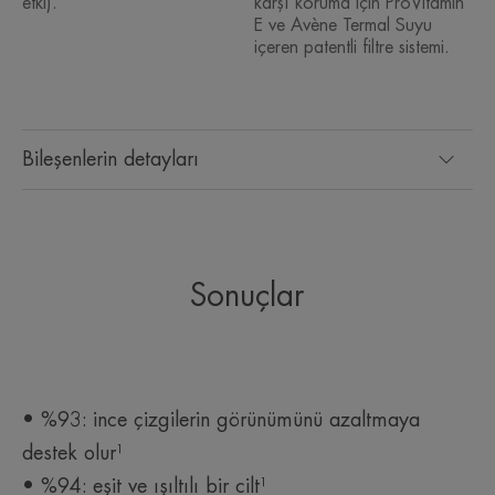
etki).
karşı koruma için ProVitamin
UVB-UVA filtreleri.
E ve Avène Termal Suyu
içeren patentli filtre sistemi.
• Güneşe sürekli maruz kalmanın neden olduğu
erken cilt yaşlanmasını yavaşlatmaya destek olur.
• Cilt tonunu eşitleyici ve antioksidan etki
Bileşenlerin detayları
DOKU
Sonuçlar
Dokunun faydaları
hafif, renkli bir doku, cilde kuru, parlak olmayan bir görüntü
sağlar.
İçeriğin kokusu
• %93: ince çizgilerin görünümünü azaltmaya
Kokusuz
destek olur¹
• %94: eşit ve ışıltılı bir cilt¹
*Test etkinliği in vitro olarak değerlendirildi.