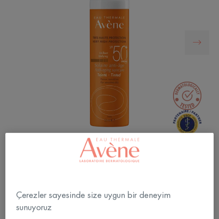
Hassas ciltler için çok yüksek, renkli ve yaşlanma
karşıtı güneş kremi
Çerezler sayesinde size uygun bir deneyim
Yaşlanma Karşıtı SPF 50+ Renkli Güneş Koruyucu,
sunuyoruz
güneşin zararlı ışınlarına karşı optimum koruma