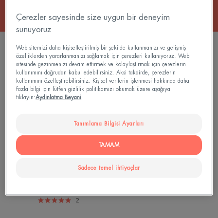
Çerezler sayesinde size uygun bir deneyim
sunuyoruz
2 sonuçlar "Yüz peelingi"
Web sitemizi daha kişiselleştirilmiş bir şekilde kullanmanızı ve gelişmiş
özelliklerden yararlanmanızı sağlamak için çerezleri kullanıyoruz. Web
sitesinde gezinmenizi devam ettirmek ve kolaylaştırmak için çerezlerin
Gentle
kullanımını doğrudan kabul edebilirsiniz. Aksi takdirde, çerezlerin
Exfoliating
kullanımını özelleştirebilirsiniz. Kişisel verilerin işlenmesi hakkında daha
Gel
fazla bilgi için lütfen gizlilik politikamızı okumak üzere aşağıya
tıklayın:
Aydinlatma Beyani
Tanımlama Bilgisi Ayarları
TAMAM
Sadece temel ihtiyaçlar
Temel Bakım
Gentle Exfoliating Gel
2