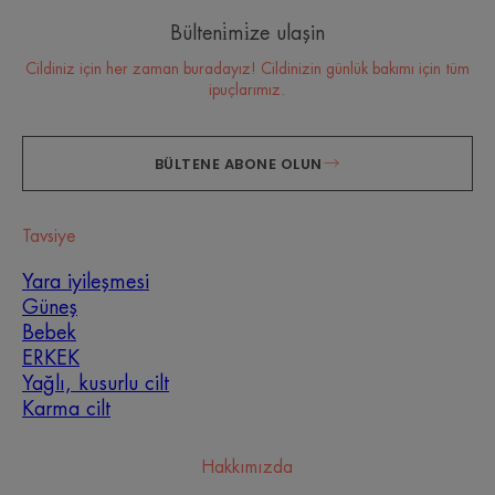
Bülteni̇mi̇ze ulaşin
Cildiniz için her zaman buradayız! Cildinizin günlük bakımı için tüm
ipuçlarımız.
BÜLTENE ABONE OLUN
Tavsiye
Yara iyileşmesi
Hangi cilt bakım rutinini
Güneş
benimsemelisiniz?
Bebek
ERKEK
Yağlı, kusurlu cilt
Uzmanlarımızın yardımıyla gerçekten ihtiyacı olanı
belirleyin ve size en uygun cilt bakım rutinini
Karma cilt
keşfedin.
Hakkımızda
CILDIM IÇIN TEŞHISIM