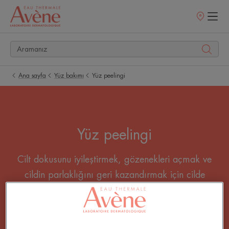
Satış
noktaları
Ana sayfa
Yüz bakımı
Yüz peelingi
Yüz peelingi
Cilt dokusunu iyileştirmek, gözenekleri açmak ve
cildin parlaklığını geri kazandırmak için cilde
peeling yapmak önemlidir. Kullandığınız yüz
peelingi cilt tipinize uygun olmalıdır.