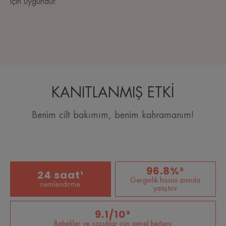
için uygundur.
KANITLANMIŞ ETKİ
Benim cilt bakımım, benim kahramanım!
96.8%²
24 saat¹
Gerginlik hissini anında
nemlendirme
yatıştırır
9.1/10³
Bebekler ve çocuklar için genel beğeni