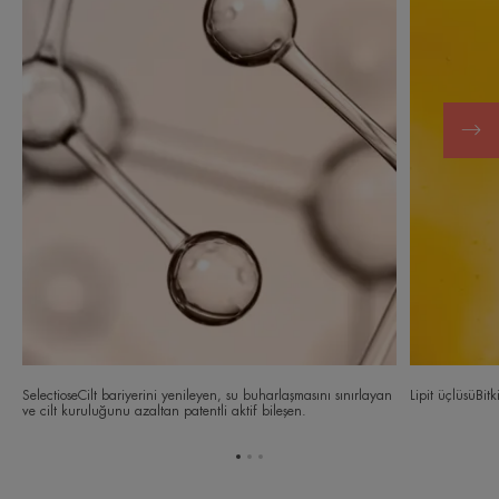
SelectioseCilt bariyerini yenileyen, su buharlaşmasını sınırlayan
Lipit üçlüsüBit
ve cilt kuruluğunu azaltan patentli aktif bileşen.
Öğe
Öğe
Öğe
1'ye
2'ye
3'ye