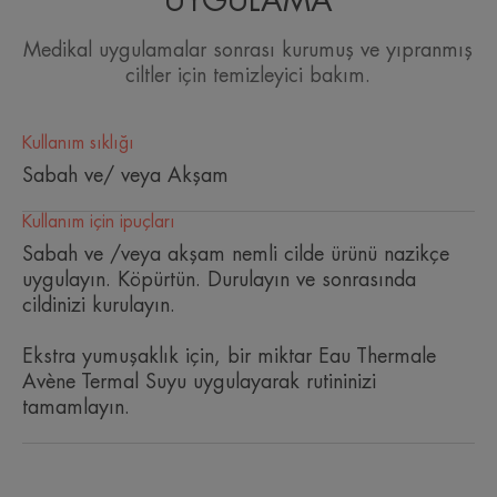
UYGULAMA
Medikal uygulamalar sonrası kurumuş ve yıpranmış
DOKU
ciltler için temizleyici bakım.
Dokunun faydaları
Kullanım sıklığı
Hassas bir şekilde temizlenmiş ve rahat bir cilt için zengin
Sabah ve/ veya Akşam
doku ve köpüren kremsi yapı..
Kullanım için ipuçları
Sabah ve /veya akşam nemli cilde ürünü nazikçe
uygulayın. Köpürtün. Durulayın ve sonrasında
cildinizi kurulayın.
Ekstra yumuşaklık için, bir miktar Eau Thermale
Avène Termal Suyu uygulayarak rutininizi
tamamlayın.