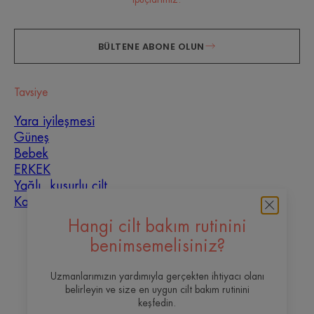
BÜLTENE ABONE OLUN
Tavsiye
Yara iyileşmesi
Güneş
Bebek
ERKEK
Yağlı, kusurlu cilt
Karma cilt
Hangi cilt bakım rutinini
Hakkımızda
benimsemelisiniz?
İletişim
Sıkça Sorulan Sorular
Uzmanlarımızın yardımıyla gerçekten ihtiyacı olanı
belirleyin ve size en uygun cilt bakım rutinini
keşfedin.