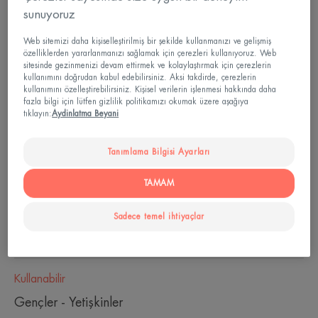
sunuyoruz
Web sitemizi daha kişiselleştirilmiş bir şekilde kullanmanızı ve gelişmiş
özelliklerden yararlanmanızı sağlamak için çerezleri kullanıyoruz. Web
sitesinde gezinmenizi devam ettirmek ve kolaylaştırmak için çerezlerin
Gently cleanses and restores comfort in skin that is
kullanımını doğrudan kabul edebilirsiniz. Aksi takdirde, çerezlerin
dry and irritated due to anti-acne medical
kullanımını özelleştirebilirsiniz. Kişisel verilerin işlenmesi hakkında daha
fazla bilgi için lütfen gizlilik politikamızı okumak üzere aşağıya
treatments.
tıklayın:
Aydinlatma Beyani
Soothes irritation.
Tanımlama Bilgisi Ayarları
TAMAM
Cleansing, nourishing, soothing
Sadece temel ihtiyaçlar
Şişe
Kullanabilir
Gençler - Yetişkinler