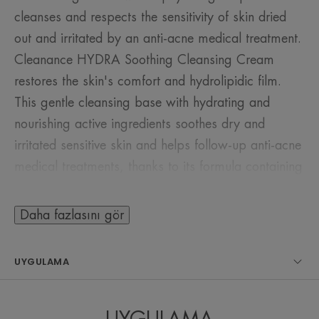
cleanses and respects the sensitivity of skin dried
out and irritated by an anti-acne medical treatment.
Cleanance HYDRA Soothing Cleansing Cream
restores the skin's comfort and hydrolipidic film.
This gentle cleansing base with hydrating and
nourishing active ingredients soothes dry and
irritated sensitive skin and helps follow-up anti-acne
medical treatments, thanks to its formula containing
Avène Thermal Spring Water.
Daha fazlasını gör
Faydalar
• CLEANSING : Respects skin that is dry and
UYGULAMA
irritated due to an anti-acne medical treatment.
• NOURISHING : restores the skin’s comfort.
• SOOTHING : for fragile skin.