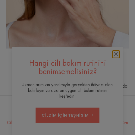
Hangi cilt bakım rutinini
benimsemelisiniz?
Uzmanlarımızın yardımıyla gerçekten ihtiyacı olanı
Avène Termal Suyu
Yeniliğin en uç noktasında
belirleyin ve size en uygun cilt bakım rutinini
keşfedin.
Bülteni̇mi̇ze ulaşin
CILDIM IÇIN TEŞHISIM
Cildiniz için her zaman buradayız! Cildinizin günlük bakımı için tüm
ipuçlarımız.