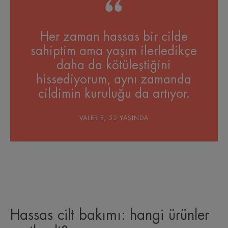
Her zaman hassas bir cilde
sahiptim ama yaşım ilerledikçe
daha da kötüleştiğini
hissediyorum, aynı zamanda
cildimin kuruluğu da artıyor.
VALERIE, 52 YAŞINDA
Hassas cilt bakımı: hangi ürünler