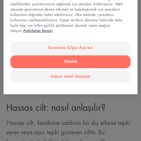
özelliklerden yararlanmanızı sağlamak için çerezleri kullanıyoruz. Web
yüz derisiyle ilgilidir.
sitesinde gezinmenizi devam ettirmek ve kolaylaştırmak için çerezlerin
kullanımını doğrudan kabul edebilirsiniz. Aksi takdirde, çerezlerin
Yüzünüz soğuk bir rüzgara veya güneşe maruz
kullanımını özelleştirebilirsiniz. Kişisel verilerin işlenmesi hakkında daha
kaldığında hoş olmayan hisler ortaya çıkar. Yeni bir
fazla bilgi için lütfen gizlilik politikamızı okumak üzere aşağıya
tıklayın:
Aydinlatma Beyani
kozmetik ürün denediğinizde cildiniz tepki verir,
karıncalanır veya ısınır. Duştan çıktığınızda cildiniz
Tanımlama Bilgisi Ayarları
gergin hissediyor. Bu size tanıdık geliyor mu? O
TAMAM
zaman cildiniz kesinlikle ortalamadan daha reaktif:
hassas cilt dediğimiz şey budur.
Sadece temel ihtiyaçlar
Hassas cilt: nasıl anlaşılır?
Hassas cilt, kendisine saldıran bir dış etkene tepki
veren veya aşırı tepki gösteren cilttir. Bu