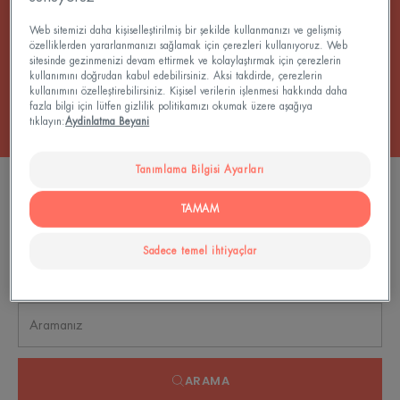
taze, daha dinlenmiş ve daha parlak gözler!
Web sitemizi daha kişiselleştirilmiş bir şekilde kullanmanızı ve gelişmiş
özelliklerden yararlanmanızı sağlamak için çerezleri kullanıyoruz. Web
sitesinde gezinmenizi devam ettirmek ve kolaylaştırmak için çerezlerin
Hepsi Kremler
kullanımını doğrudan kabul edebilirsiniz. Aksi takdirde, çerezlerin
kullanımını özelleştirebilirsiniz. Kişisel verilerin işlenmesi hakkında daha
fazla bilgi için lütfen gizlilik politikamızı okumak üzere aşağıya
tıklayın:
Aydinlatma Beyani
Tanımlama Bilgisi Ayarları
0 sonuç "Koyu halkalar ve şişkinlik için cilt
bakımı"
TAMAM
Sadece temel ihtiyaçlar
Sayı, seri veya ürün türüne göre arama yapın
ARAMA