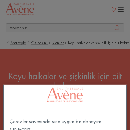
Satış
noktaları
Ana sayfa
Yüz bakımı
Kremler
Koyu halkalar ve şişkinlik için cilt bakım
Koyu halkalar ve şişkinlik için cilt
bakımı
Kim koyu halkalarının yok olmasını hayal
etmemiştir ki? Koyu halkaları günden güne
azaltmak için rutininizin önemli bir parçası koyu
Çerezler sayesinde size uygun bir deneyim
halka kremidir. Sonuç: gözle görülür şekilde daha
sunuyoruz