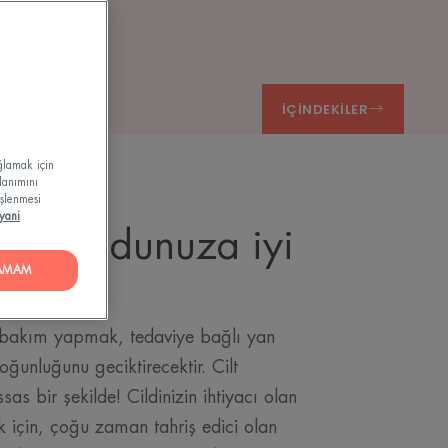
mak
İÇINDEKILER
ağlamak için
lanımını
işlenmesi
yani
e vücudunuza iyi
AMAM
 bakım yapmak, tedaviye bağlı yan
yoğunluğunu geciktirecektir. Cilt
sas bir şekilde! Cildinizin ihtiyacı olan
k için, çoğu zaman tahriş edici olan