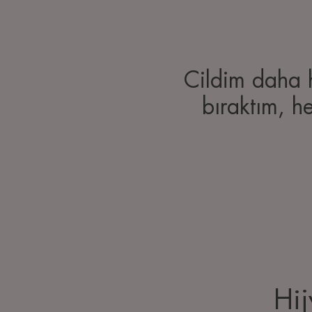
Cildim daha h
bıraktım, h
Hij