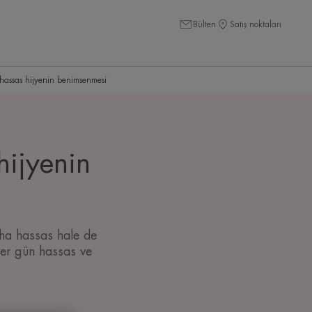
Bülten
Satış noktaları
 hassas hijyenin benimsenmesi
hijyenin
aha hassas hale de
 her gün hassas ve