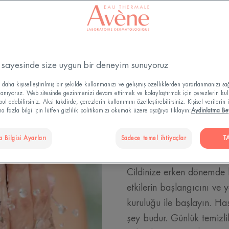
Kanser tedavisi sırasında her gün cildinize bakım yap
 sayesinde size uygun bir deneyim sunuyoruz
daha kişiselleştirilmiş bir şekilde kullanmanızı ve gelişmiş özelliklerden yararlanmanızı s
llanıyoruz. Web sitesinde gezinmenizi devam ettirmek ve kolaylaştırmak için çerezlerin kul
l edebilirsiniz. Aksi takdirde, çerezlerin kullanımını özelleştirebilirsiniz. Kişisel verilerin 
 fazla bilgi için lütfen gizlilik politikamızı okumak üzere aşağıya tıklayın:
Aydinlatma Be
Yüzünüze v
 Bilgisi Ayarları
Sadece temel ihtiyaçlar
T
bakın
Cildinize erken dönemde
etkilerin başlangıcını ve 
kuruluğu ile başlayın. Has
şey budur. Günlük temizli