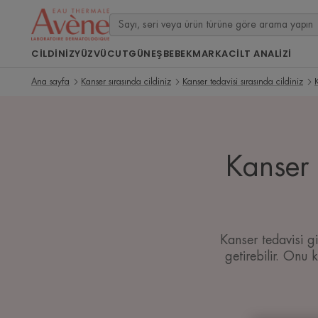
CILDINIZ
YÜZ
VÜCUT
GÜNEŞ
BEBEK
MARKA
CİLT ANALİZİ
Ana sayfa
Kanser sırasında cildiniz
Kanser tedavisi sırasında cildiniz
Kanser 
Kanser tedavisi g
getirebilir. Onu 