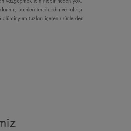
ktan vazgeçmek için hiçbir neden yok.
rlanmış ürünleri tercih edin ve tahrişi
ve alüminyum tuzları içeren ürünlerden
miz