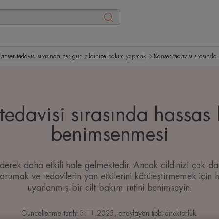
Kanser tedavisi sırasında her gün cildinize bakım yapmak
Kanser tedavisi sırasında
tedavisi sırasında hassas 
benimsenmesi
iderek daha etkili hale gelmektedir. Ancak cildinizi çok d
korumak ve tedavilerin yan etkilerini kötüleştirmemek için
uyarlanmış bir cilt bakım rutini benimseyin.
Güncellenme tarihi
3.11.2025
, onaylayan
tıbbi direktörlük
.