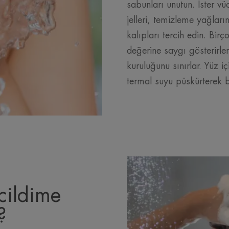
sabunları unutun. İster vü
jelleri, temizleme yağlar
kalıpları tercih edin. Birç
değerine saygı gösterirler
kuruluğunu sınırlar. Yüz içi
termal suyu püskürterek b
cildime
?