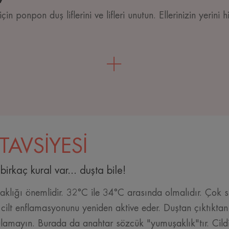
çin ponpon duş liflerini ve lifleri unutun. Ellerinizin yerini
TAVSİYESİ
irkaç kural var... duşta bile!
aklığı önemlidir. 32°C ile 34°C arasında olmalıdır. Çok sı
 cilt enflamasyonunu yeniden aktive eder. Duştan çıktıktan 
lamayın. Burada da anahtar sözcük "yumuşaklık"tır. Cildi