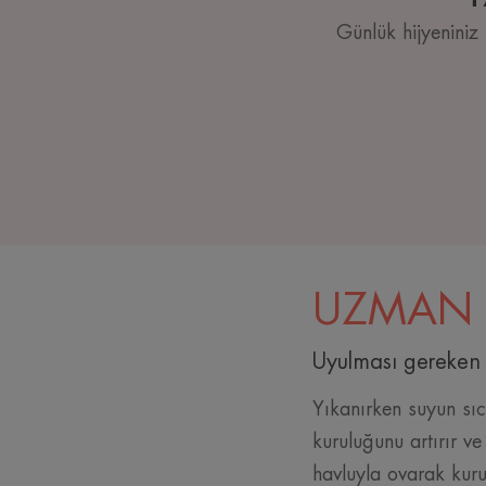
Günlük hijyeniniz i
UZMAN 
Uyulması gereken b
Yıkanırken suyun sıc
kuruluğunu artırır ve
havluyla ovarak kuru