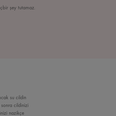
 hiçbir şey tutamaz.
cak su cildin
sonra cildinizi
nizi nazikçe