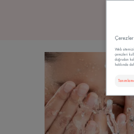
Çerezler
Web sitemizi 
çerezleri ku
doğrudan kabu
hakkında daha
Tanımlama