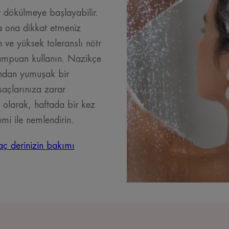
r dökülmeye başlayabilir.
a ona dikkat etmeniz
n ve yüksek toleranslı nötr
ampuan kullanın. Nazikçe
ından yumuşak bir
saçlarınıza zarar
 olarak, haftada bir kez
mi ile nemlendirin.
aç derinizin bakımı