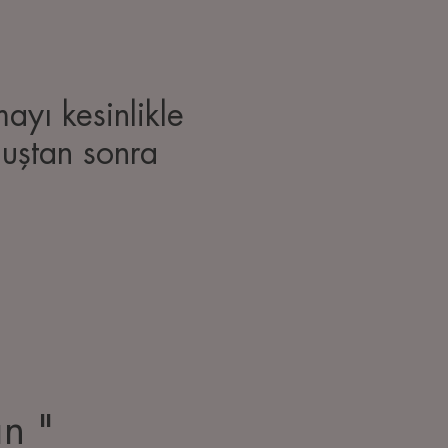
ayı kesinlikle
duştan sonra
ın "