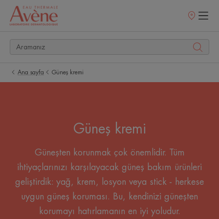
Satış
noktaları
Ana sayfa
Güneş kremi
Güneş kremi
Güneşten korunmak çok önemlidir. Tüm
ihtiyaçlarınızı karşılayacak güneş bakım ürünleri
geliştirdik: yağ, krem, losyon veya stick - herkese
uygun güneş koruması. Bu, kendinizi güneşten
korumayı hatırlamanın en iyi yoludur.