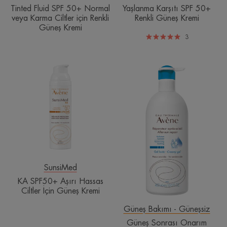
Kremi
Tinted Fluid SPF 50+ Normal
Yaşlanma Karşıtı SPF 50+
veya Karma Ciltler için Renkli
Renkli Güneş Kremi
Güneş Kremi
3
KA
Güneş
SPF50+
Sonrası
Aşırı
Onarım
Hassas
Ciltler
İçin
Güneş
Kremi
SunsiMed
KA SPF50+ Aşırı Hassas
Ciltler İçin Güneş Kremi
Güneş Bakımı - Güneşsiz
Güneş Sonrası Onarım