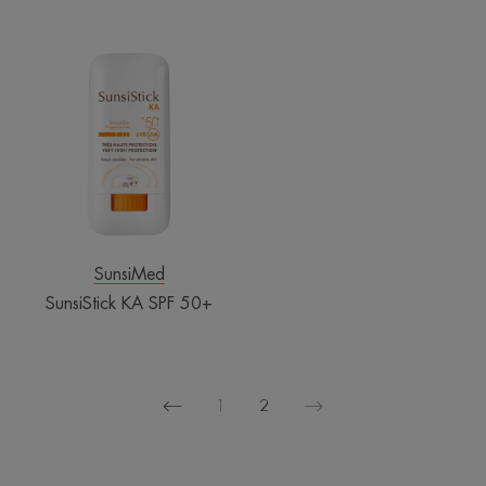
SunsiStick
KA
SPF
50+
SunsiMed
SunsiStick KA SPF 50+
1
2
Önceki
Sonraki
sayfa
sayfa