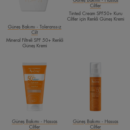
Güneş Bakımı - Hassas
Ciltler
Tinted Cream SPF50+ Kuru
Ciltler için Renkli Güneş Kremi
Güneş Bakımı - Toleranssız
Cilt
Mineral Filtreli SPF 50+ Renkli
Güneş Kremi
Tinted
Yaşlanma
Fluid
Karşıtı
SPF
SPF
50+
50+
Normal
Renkli
veya
Güneş
Karma
Kremi
Ciltler
için
Renkli
Güneş Bakımı - Hassas
Güneş Bakımı - Hassas
Ciltler
Ciltler
Güneş