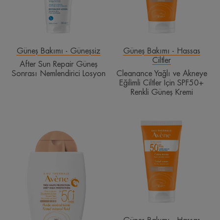
Nemlendirici
Ciltler
Losyon
İçin
SPF50+
Renkli
Güneş
Güneş Bakımı - Güneşsiz
Güneş Bakımı - Hassas
Ciltler
Kremi
After Sun Repair Güneş
Sonrası Nemlendirici Losyon
Cleanance Yağlı ve Akneye
Eğilimli Ciltler İçin SPF50+
Renkli Güneş Kremi
Mineral
Tinted
Filtreli
Cream
SPF
SPF50+
50+
Kuru
Renkli
Ciltler
Güneş
için
Kremi
Renkli
Güneş
Kremi