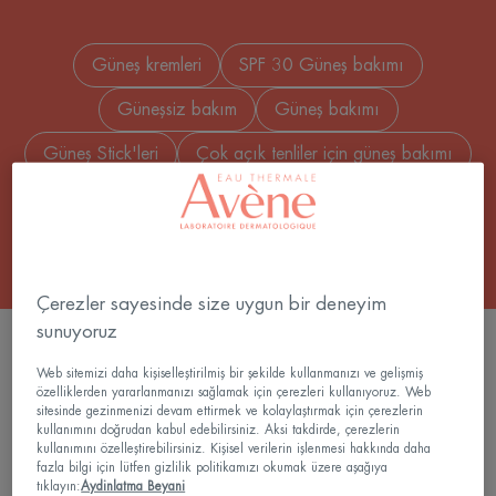
Güneş kremleri
SPF 30 Güneş bakımı
Güneşsiz bakım
Güneş bakımı
Güneş Stick'leri
Çok açık tenliler için güneş bakımı
+ 14
Çerezler sayesinde size uygun bir deneyim
sunuyoruz
ÜRÜNLERI FILTRELE
Web sitemizi daha kişiselleştirilmiş bir şekilde kullanmanızı ve gelişmiş
özelliklerden yararlanmanızı sağlamak için çerezleri kullanıyoruz. Web
sitesinde gezinmenizi devam ettirmek ve kolaylaştırmak için çerezlerin
31 sonuçlar "Güneş kremi"
kullanımını doğrudan kabul edebilirsiniz. Aksi takdirde, çerezlerin
kullanımını özelleştirebilirsiniz. Kişisel verilerin işlenmesi hakkında daha
fazla bilgi için lütfen gizlilik politikamızı okumak üzere aşağıya
Ultra
Ultra
tıklayın:
Aydinlatma Beyani