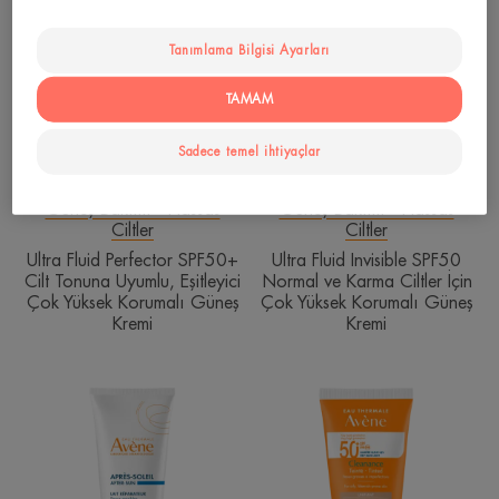
Fluid
Fluid
Perfector
Invisible
SPF50+
SPF50
Tanımlama Bilgisi Ayarları
Cilt
Normal
TAMAM
Tonuna
ve
Uyumlu,
Karma
Sadece temel ihtiyaçlar
Eşitleyici
Ciltler
Çok
İçin
Yüksek
Çok
Güneş Bakımı - Hassas
Güneş Bakımı - Hassas
Ciltler
Ciltler
Korumalı
Yüksek
Güneş
Korumalı
Ultra Fluid Perfector SPF50+
Ultra Fluid Invisible SPF50
Cilt Tonuna Uyumlu, Eşitleyici
Normal ve Karma Ciltler İçin
Kremi
Güneş
Çok Yüksek Korumalı Güneş
Çok Yüksek Korumalı Güneş
Kremi
Kremi
Kremi
After
Cleanance
Sun
Yağlı
Repair
ve
Güneş
Akneye
Sonrası
Eğilimli