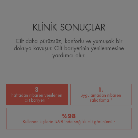
Avantaj
Nemlendirici, yatıştırıcı, masaj yapmaya uygun jel
KLİNİK SONUÇLAR
doku.
Cilt daha pürüzsüz, konforlu ve yumuşak bir
dokuya kavuşur. Cilt bariyerinin yenilenmesine
Faydalar
yardımcı olur.
• Cildin doğal bariyerinin yenilenmesine YARDIMCI
OLUR.
• Daha pürüzsüz, konforlu ve yumuşak cilt dokusu.
• cilde masaj yapmayı KOLAYLAŞTIRAN jel
3
1.
dokusu.
haftadan itibaren yenilenen
uygulamadan itibaren
cilt bariyeri. ¹
rahatlama.¹
DOKU
ÇEVRE
%98
Kullanan kişilerin %98'inde sağlıklı cilt görünümü.²
Dokunun faydaları