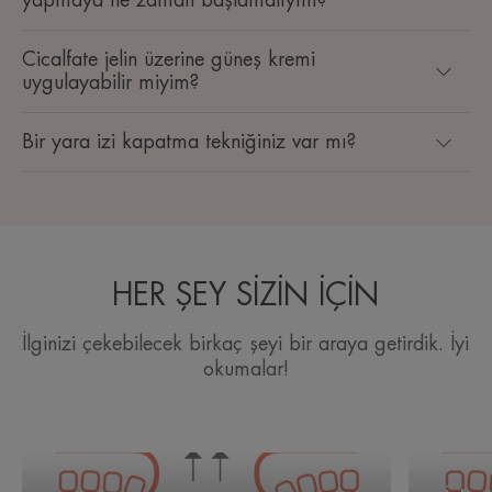
yapmaya ne zaman başlamalıyım?
Cicalfate jelin üzerine güneş kremi
uygulayabilir miyim?
Bir yara izi kapatma tekniğiniz var mı?
HER ŞEY SİZİN İÇİN
İlginizi çekebilecek birkaç şeyi bir araya getirdik. İyi
okumalar!
Ameliyat
İzlerinizin
sonrası
iyi