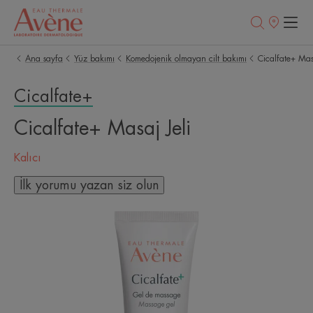
Satış
noktaları
Ana sayfa
Yüz bakımı
Komedojenik olmayan cilt bakımı
Cicalfate+ Masa
Cicalfate+
Cicalfate+ Masaj Jeli
Kalıcı
İlk yorumu yazan siz olun