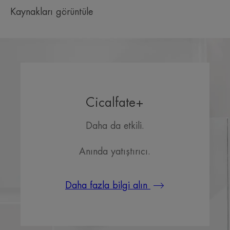
Hassas bölgeler için uygun, masajı kolaylaştıran nemlendirici
Kaynakları görüntüle
jel doku.
İçeriğin kokusu
Kokusuz
Cicalfate+
Daha da etkili.
Anında yatıştırıcı.
Daha fazla bilgi alın