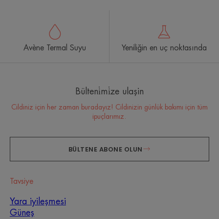
Avène Termal Suyu
Yeniliğin en uç noktasında
Bülteni̇mi̇ze ulaşin
Cildiniz için her zaman buradayız! Cildinizin günlük bakımı için tüm
ipuçlarımız.
BÜLTENE ABONE OLUN
Tavsiye
Yara iyileşmesi
Güneş