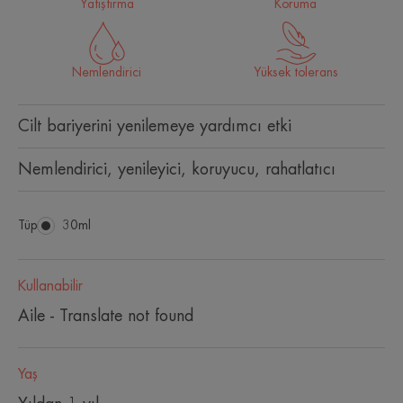
Yatıştırma
Koruma
Nemlendirici
Yüksek tolerans
Cilt bariyerini yenilemeye yardımcı etki
Nemlendirici, yenileyici, koruyucu, rahatlatıcı
Tüp
Tüp
30ml
Kullanabilir
Aile - Translate not found
Yaş