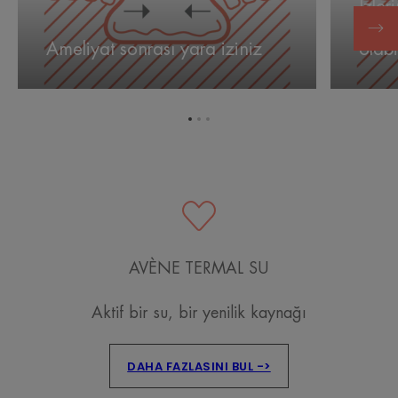
İzler
yara
bir
iyile
iziniz
şekilde
Ameliyat sonrası yara iziniz
olabi
iyileştiği
nasıl
emin
olabilirsin
Öğe
Öğe
Öğe
1'ye
2'ye
3'ye
git
git
git
AVÈNE TERMAL SU
Aktif bir su, bir yenilik kaynağı
DAHA FAZLASINI BUL ->