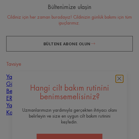
Bülteni̇mi̇ze ulaşin
Cildiniz için her zaman buradayız! Cildinizin günlük bakımı için tüm
ipuçlarımız.
BÜLTENE ABONE OLUN
Tavsiye
Yara iyileşmesi
Güneş
Hangi cilt bakım rutinini
Bebek
benimsemelisiniz?
ERKEK
Yağlı, kusurlu cilt
Uzmanlarımızın yardımıyla gerçekten ihtiyacı olanı
Karma cilt
belirleyin ve size en uygun cilt bakım rutinini
keşfedin.
Hakkımızda