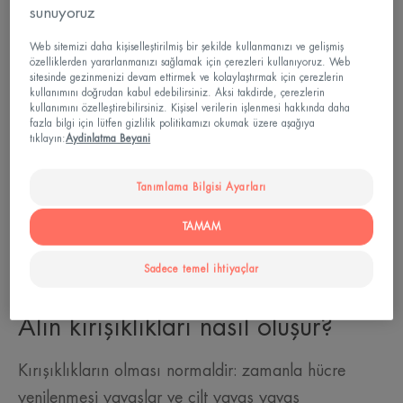
sunuyoruz
Web sitemizi daha kişiselleştirilmiş bir şekilde kullanmanızı ve gelişmiş
özelliklerden yararlanmanızı sağlamak için çerezleri kullanıyoruz. Web
sitesinde gezinmenizi devam ettirmek ve kolaylaştırmak için çerezlerin
kullanımını doğrudan kabul edebilirsiniz. Aksi takdirde, çerezlerin
kullanımını özelleştirebilirsiniz. Kişisel verilerin işlenmesi hakkında daha
fazla bilgi için lütfen gizlilik politikamızı okumak üzere aşağıya
tıklayın:
Aydinlatma Beyani
Tanımlama Bilgisi Ayarları
TAMAM
Sadece temel ihtiyaçlar
Alın kırışıklıkları nasıl oluşur?
Kırışıklıkların olması normaldir: zamanla hücre
yenilenmesi yavaşlar ve cilt yavaş yavaş