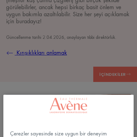
(meşhur kaş çatma çizgileri) gibi birçok şekilde
görülebilirler, ancak hepsi birkaç basit önlem ve
uygun bakımla azaltılabilir. Size her şeyi açıklamak
için buradayız!
Güncellenme tarihi
2.04.2026
, onaylayan
tıbbi direktörlük
.
Kırışıklıkları anlamak
İÇINDEKILER
Çerezler sayesinde size uygun bir deneyim