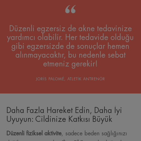
Düzenli egzersiz de akne tedavinize
yardımcı olabilir. Her tedavide olduğu
gibi egzersizde de sonuçlar hemen
alınmayacaktır, bu nedenle sebat
etmeniz gerekir!
JORIS PALOMÉ, ATLETIK ANTRENÖR
Daha Fazla Hareket Edin, Daha İyi
Uyuyun: Cildinize Katkısı Büyük
Düzenli fiziksel aktivite
, sadece beden sağlığınızı