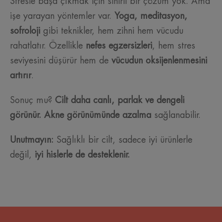
Stresle başa çıkmak için sihirli bir çözüm yok. Ama
işe yarayan yöntemler var.
Yoga, meditasyon,
sofroloji
gibi teknikler, hem zihni hem vücudu
rahatlatır. Özellikle
nefes egzersizleri
, hem stres
seviyesini düşürür hem de
vücudun oksijenlenmesini
artırır
.
Sonuç mu?
Cilt daha canlı, parlak ve dengeli
görünür. Akne görünümünde azalma
sağlanabilir.
Unutmayın:
Sağlıklı bir cilt, sadece iyi ürünlerle
değil,
iyi hislerle de desteklenir.