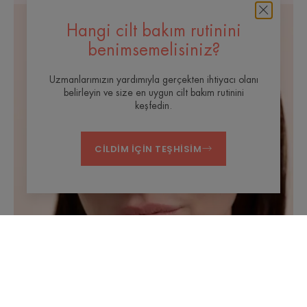
Hangi cilt bakım rutinini
benimsemelisiniz?
Uzmanlarımızın yardımıyla gerçekten ihtiyacı olanı
belirleyin ve size en uygun cilt bakım rutinini
keşfedin.
CILDIM IÇIN TEŞHISIM