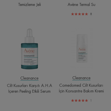
Temizleme Jeli
Avène Termal Su
8
Cilt
Comedomed
Kusurları
Cilt
Karşıtı
Kusurları
A.H.A
İçin
İçeren
Konsantre
Peeling
Bakım
Etkili
Kremi
Serum
Cleanance
Cleanance
Comedomed Cilt Kusurları
Cilt Kusurları Karşıtı A.H.A
İçin Konsantre Bakım Kremi
İçeren Peeling Etkili Serum
1