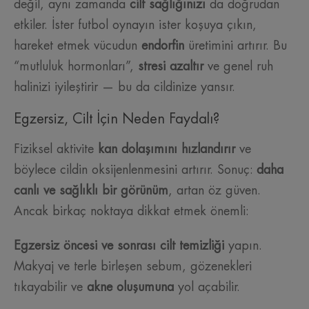
değil, aynı zamanda
cilt sağlığınızı
da doğrudan
etkiler. İster futbol oynayın ister koşuya çıkın,
hareket etmek vücudun
endorfin
üretimini artırır. Bu
“mutluluk hormonları”,
stresi azaltır
ve genel ruh
halinizi iyileştirir — bu da cildinize yansır.
Egzersiz, Cilt İçin Neden Faydalı?
Fiziksel aktivite
kan dolaşımını hızlandırır
ve
böylece cildin oksijenlenmesini artırır. Sonuç:
daha
canlı ve sağlıklı bir görünüm
, artan öz güven.
Ancak birkaç noktaya dikkat etmek önemli:
Egzersiz öncesi ve sonrası cilt temizliği
yapın.
Makyaj ve terle birleşen sebum, gözenekleri
tıkayabilir ve
akne oluşumuna
yol açabilir.