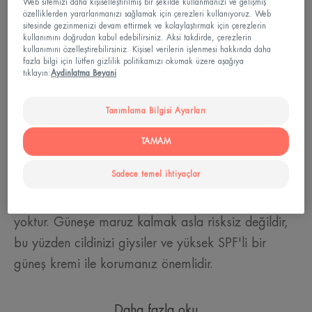
Web sitemizi daha kişiselleştirilmiş bir şekilde kullanmanızı ve gelişmiş
özelliklerden yararlanmanızı sağlamak için çerezleri kullanıyoruz. Web
sitesinde gezinmenizi devam ettirmek ve kolaylaştırmak için çerezlerin
kullanımını doğrudan kabul edebilirsiniz. Aksi takdirde, çerezlerin
kullanımını özelleştirebilirsiniz. Kişisel verilerin işlenmesi hakkında daha
fazla bilgi için lütfen gizlilik politikamızı okumak üzere aşağıya
tıklayın:
Aydinlatma Beyani
1. Adım: Cildinizi güneşten
Tanımlama Bilgisi Ayarları
koruyun.
TAMAM
Güneş maruziyetisırasında en önemli şey:
Sadece temel ihtiyaçlar
cildinizikorumayı unuttuysanız, güneş sonrası
rutininizi sonuna kadar sürdürmenin bir anlamı
yoktur. Güneşe maruz kalmak asla risksiz değildir,
bu yüzden cildinizi giysiler ve yüksek SPF'li bir
güneş kremi ile korumanız önemlidir.
Daha fazla oku