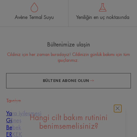
Avène Termal Suyu
Yeniliğin en uç noktasında
Bülteni̇mi̇ze ulaşin
Cildiniz için her zaman buradayız! Cildinizin günlük bakımı için tüm
ipuçlarımız.
BÜLTENE ABONE OLUN
Tavsiye
Yara iyileşmesi
Güneş
Hangi cilt bakım rutinini
Bebek
benimsemelisiniz?
ERKEK